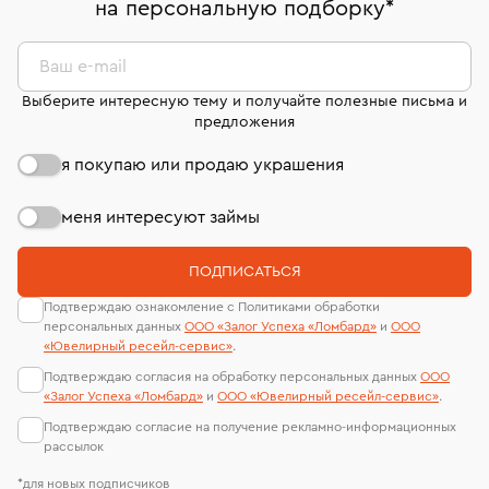
на персональную подборку
*
Срок бронирования украшения при самовывозе из
странице
«Возврат украшений»
.
Система быстрых платежей (по QR-коду)
сертификаты МГУ и других геммологических
филиала - 1 день, не считая день бронирования.
лабораторий
В кредит от Т-Банка (до 50 000 руб., на 3–6 мес.)
Ваш e-mail
Выберите интересную тему и получайте полезные письма и
предложения
я покупаю или продаю украшения
меня интересуют займы
ПОДПИСАТЬСЯ
Подтверждаю ознакомление с Политиками обработки
персональных данных
ООО «Залог Успеха «Ломбард»
и
ООО
«Ювелирный ресейл-сервиc»
.
Подтверждаю согласия на обработку персональных данных
ООО
«Залог Успеха «Ломбард»
и
ООО «Ювелирный ресейл-сервиc»
.
Подтверждаю согласие на получение рекламно-информационных
рассылок
*для новых подписчиков