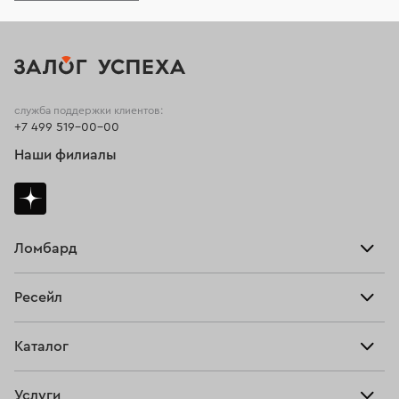
служба поддержки клиентов:
+7 499 519-00-00
Наши филиалы
Ломбард
Взять займ
Ресейл
Прайс-лист
Главная
Каталог
Тарифы
Продать
Все изделия
Скупка
Услуги