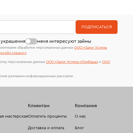
странице
«Возврат украшений»
.
Срок бронирования украшения при самовывозе из
Наши украшения имеют клеймо Пробирной
мес.)
филиала - 1 день, не считая день бронирования.
палаты РФ и уникальный идентификационный
номер (УИН)
На особо ценные изделия получены
ПОДПИСАТЬСЯ
сертификаты МГУ и других геммологических
лабораторий
 украшения
меня интересуют займы
олитиками обработки персональных данных
ООО «Залог Успеха
есейл-сервиc»
.
отку персональных данных
ООО «Залог Успеха «Ломбард»
и
ООО
чение рекламно-информационных рассылок
Клиентам
Компания
я мастерская
Оплатить проценты
О нас
Доставка и оплата
Блог