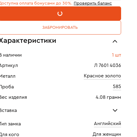
Доступна оплата бонусами до 30%.
Проверить баланс
В КОРЗИНУ
ЗАБРОНИРОВАТЬ
Характеристики
В наличии
1 шт
Артикул
Л 7601 4036
Красное золото
Металл
585
Проба
Вес изделия
4.08 грамм
Вставка
Английский
Тип замка
Топаз
Фиа
Для женщин
Для кого