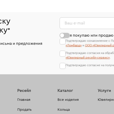
ску
Ваш e-mail
ку
*
я покупаю или продаю
Подтверждаю ознакомление с П
письма и предложения
«Ломбард»
и
ООО «Ювелирный р
Подтверждаю согласия на обраб
«Ювелирный ресейл-сервиc»
.
Подтверждаю согласие на полу
Ресейл
Каталог
Услуги
Главная
Все изделия
Ювелирна
Продать
Кольца