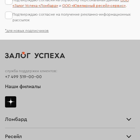
Подтверждаю согласия на обработку персональных данных
ООО
«Залог Успеха «Ломбард»
и
ООО «Ювелирный ресейл-сервиc»
.
Подтверждаю согласие на получение рекламно-информационных
рассылок
*для новых подписчиков
служба поддержки клиентов:
+7 499 519-00-00
Наши филиалы
Ломбард
Взять займ
Ресейл