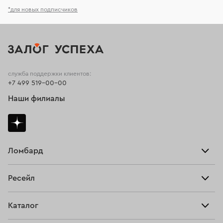
*для новых подписчиков
служба поддержки клиентов:
+7 499 519-00-00
Наши филиалы
Ломбард
Взять займ
Ресейл
Прайс-лист
Главная
Каталог
Тарифы
Продать