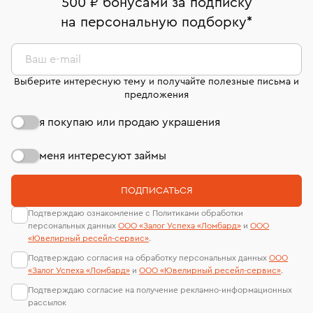
500 ₽ бонусами за подписку
комиссионных украшений и часов смотрите на
На особо ценные изделия получены
на персональную подборку
*
Срок бронирования украшения при самовывозе из
странице
«Возврат украшений»
.
Система быстрых платежей (по QR-коду)
сертификаты МГУ и других геммологических
филиала - 1 день, не считая день бронирования.
лабораторий
В кредит от Т-Банка (до 50 000 руб., на 3–6 мес.)
Ваш e-mail
Выберите интересную тему и получайте полезные письма и
предложения
я покупаю или продаю украшения
меня интересуют займы
ПОДПИСАТЬСЯ
Подтверждаю ознакомление с Политиками обработки
персональных данных
ООО «Залог Успеха «Ломбард»
и
ООО
«Ювелирный ресейл-сервиc»
.
Подтверждаю согласия на обработку персональных данных
ООО
«Залог Успеха «Ломбард»
и
ООО «Ювелирный ресейл-сервиc»
.
Подтверждаю согласие на получение рекламно-информационных
рассылок