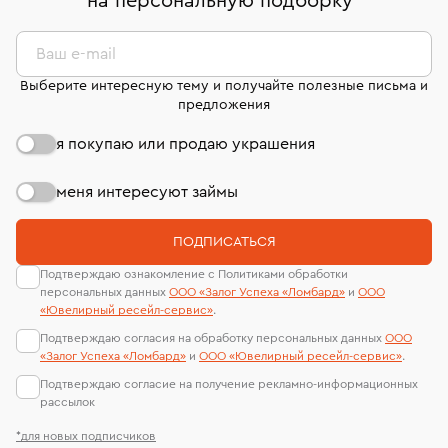
на персональную подборку
*
странице
«Возврат украшений»
.
Система быстрых платежей (по QR-коду)
сертификаты МГУ и других геммологических
филиала - 1 день, не считая день бронирования.
лабораторий
В кредит от Т-Банка (до 50 000 руб., на 3–6 мес.)
Ваш e-mail
Выберите интересную тему и получайте полезные письма и
предложения
я покупаю или продаю украшения
меня интересуют займы
ПОДПИСАТЬСЯ
Подтверждаю ознакомление с Политиками обработки
персональных данных
ООО «Залог Успеха «Ломбард»
и
ООО
«Ювелирный ресейл-сервиc»
.
Подтверждаю согласия на обработку персональных данных
ООО
«Залог Успеха «Ломбард»
и
ООО «Ювелирный ресейл-сервиc»
.
Подтверждаю согласие на получение рекламно-информационных
рассылок
*для новых подписчиков