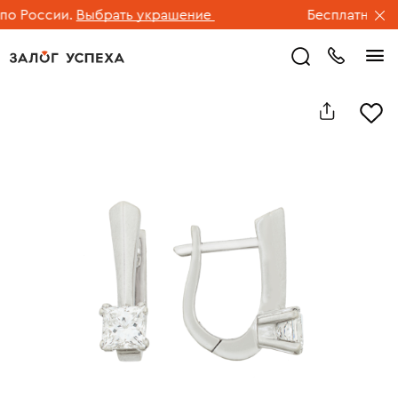
 России.
Выбрать украшение
Бесплатная дос