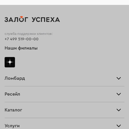
служба поддержки клиентов:
+7 499 519-00-00
Наши филиалы
Ломбард
Взять займ
Ресейл
Прайс-лист
Главная
Каталог
Тарифы
Продать
Все изделия
Скупка
Услуги
Купить