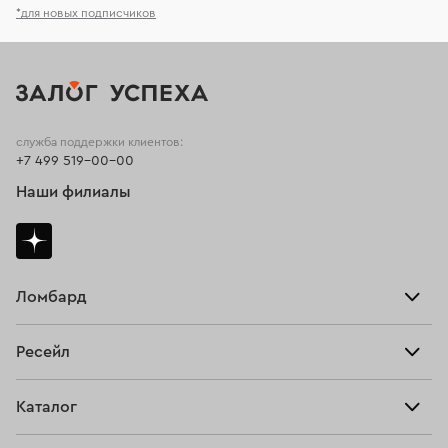
*для новых подписчиков
служба поддержки клиентов:
+7 499 519-00-00
Наши филиалы
Ломбард
Взять займ
Ресейл
Прайс-лист
Главная
Каталог
Тарифы
Продать
Все изделия