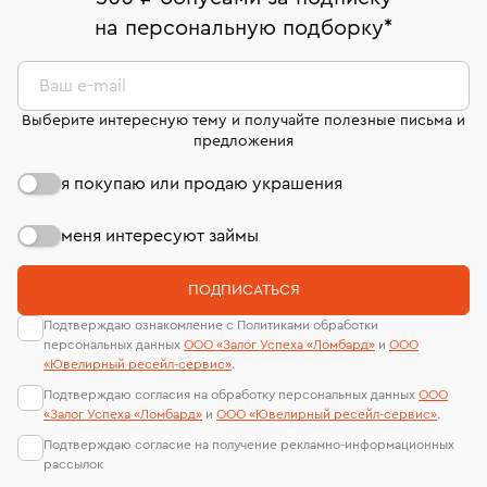
комиссионных украшений и часов смотрите на
На особо ценные изделия получены
на персональную подборку
*
Срок бронирования украшения при самовывозе из
странице
«Возврат украшений»
.
Система быстрых платежей (по QR-коду)
сертификаты МГУ и других геммологических
филиала - 1 день, не считая день бронирования.
лабораторий
В кредит от Т-Банка (до 50 000 руб., на 3–6 мес.)
Ваш e-mail
Выберите интересную тему и получайте полезные письма и
предложения
я покупаю или продаю украшения
меня интересуют займы
ПОДПИСАТЬСЯ
Подтверждаю ознакомление с Политиками обработки
персональных данных
ООО «Залог Успеха «Ломбард»
и
ООО
«Ювелирный ресейл-сервиc»
.
Подтверждаю согласия на обработку персональных данных
ООО
«Залог Успеха «Ломбард»
и
ООО «Ювелирный ресейл-сервиc»
.
Подтверждаю согласие на получение рекламно-информационных
рассылок