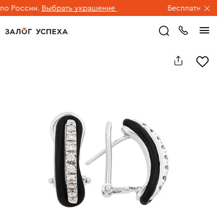
 России.
Выбрать украшение
Бесплатная дос