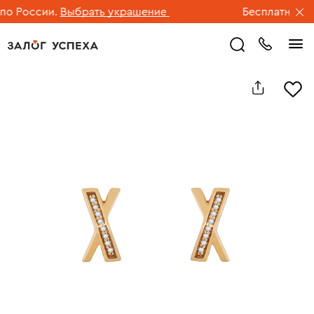
 России.
Выбрать украшение
Бесплатная дос