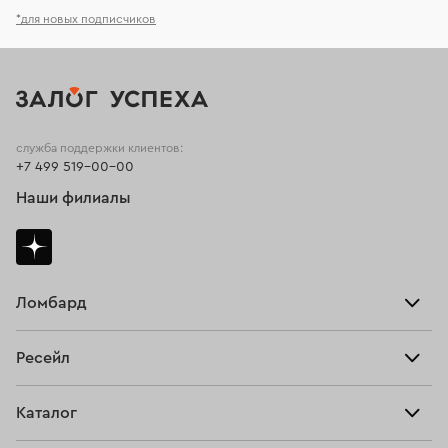
*для новых подписчиков
служба поддержки клиентов:
+7 499 519-00-00
Наши филиалы
Ломбард
Взять займ
Ресейл
Прайс-лист
Главная
Каталог
Тарифы
Продать