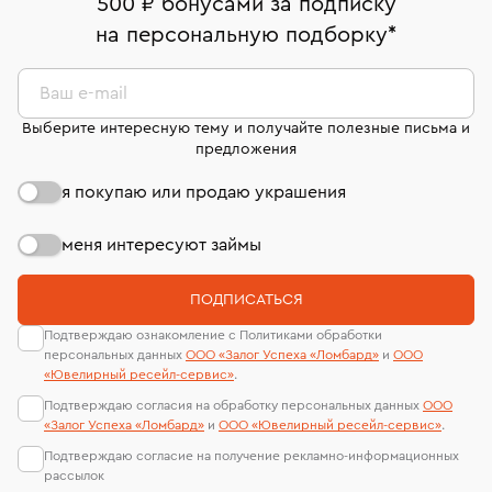
500 ₽ бонусами за подписку
филиала - 1 день, не считая день бронирования.
комиссионных украшений и часов смотрите на
На особо ценные изделия получены
на персональную подборку
*
странице
«Возврат украшений»
.
сертификаты МГУ и других геммологических
лабораторий
Ваш e-mail
Выберите интересную тему и получайте полезные письма и
предложения
я покупаю или продаю украшения
меня интересуют займы
ПОДПИСАТЬСЯ
Подтверждаю ознакомление с Политиками обработки
персональных данных
ООО «Залог Успеха «Ломбард»
и
ООО
«Ювелирный ресейл-сервиc»
.
Подтверждаю согласия на обработку персональных данных
ООО
«Залог Успеха «Ломбард»
и
ООО «Ювелирный ресейл-сервиc»
.
Подтверждаю согласие на получение рекламно-информационных
рассылок