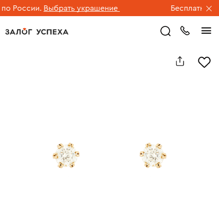
о России.
Выбрать украшение
Бесплатная дос