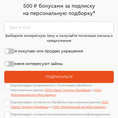
В кредит от Т-Банка (до 50 000 руб., на 3–6 мес.)
дней на возврат. Детальные условия возврата
номер (УИН)
500 ₽ бонусами за подписку
Срок бронирования украшения при самовывозе из
комиссионных украшений и часов смотрите на
На особо ценные изделия получены
на персональную подборку
*
филиала - 1 день, не считая день бронирования.
странице
«Возврат украшений»
.
сертификаты МГУ и других геммологических
лабораторий
Ваш e-mail
Выберите интересную тему и получайте полезные письма и
предложения
я покупаю или продаю украшения
меня интересуют займы
ПОДПИСАТЬСЯ
Подтверждаю ознакомление с Политиками обработки
персональных данных
ООО «Залог Успеха «Ломбард»
и
ООО
«Ювелирный ресейл-сервиc»
.
Подтверждаю согласия на обработку персональных данных
ООО
«Залог Успеха «Ломбард»
и
ООО «Ювелирный ресейл-сервиc»
.
Подтверждаю согласие на получение рекламно-информационных