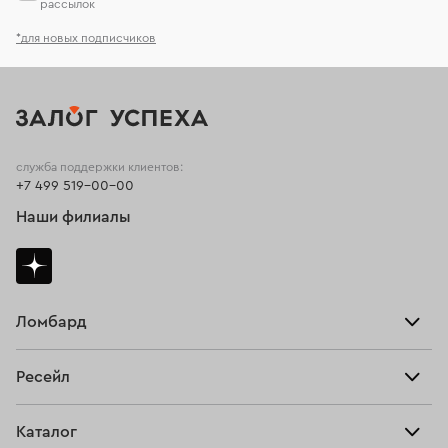
рассылок
*для новых подписчиков
служба поддержки клиентов:
+7 499 519-00-00
Наши филиалы
Ломбард
Взять займ
Ресейл
Прайс-лист
Главная
Каталог
Тарифы