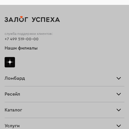
служба поддержки клиентов:
+7 499 519-00-00
Наши филиалы
Ломбард
Взять займ
Ресейл
Прайс-лист
Главная
Каталог
Тарифы
Продать
Все изделия
Скупка
Услуги
Купить