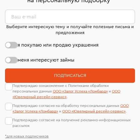
на персональную подборку
*
странице
«Возврат украшений»
.
Система быстрых платежей (по QR-коду)
сертификаты МГУ и других геммологических
филиала - 1 день, не считая день бронирования.
лабораторий
В кредит от Т-Банка (до 50 000 руб., на 3–6 мес.)
Ваш e-mail
Выберите интересную тему и получайте полезные письма и
предложения
я покупаю или продаю украшения
меня интересуют займы
ПОДПИСАТЬСЯ
Подтверждаю ознакомление с Политиками обработки
персональных данных
ООО «Залог Успеха «Ломбард»
и
ООО
«Ювелирный ресейл-сервиc»
.
Подтверждаю согласия на обработку персональных данных
ООО
«Залог Успеха «Ломбард»
и
ООО «Ювелирный ресейл-сервиc»
.
Подтверждаю согласие на получение рекламно-информационных
рассылок
*для новых подписчиков