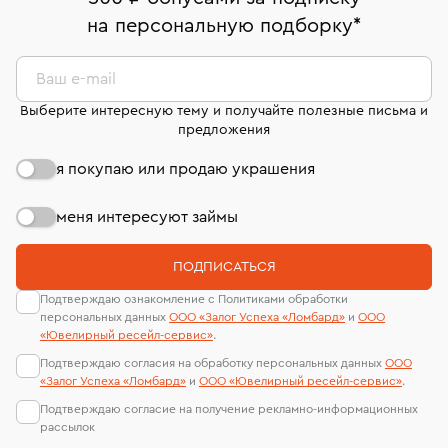
комиссионных украшений и часов смотрите на
На особо ценные изделия получены
на персональную подборку
*
Срок бронирования украшения при самовывозе из
странице
«Возврат украшений»
.
Система быстрых платежей (по QR-коду)
сертификаты МГУ и других геммологических
филиала - 1 день, не считая день бронирования.
лабораторий
В кредит от Т-Банка (до 50 000 руб., на 3–6 мес.)
Ваш e-mail
Выберите интересную тему и получайте полезные письма и
предложения
я покупаю или продаю украшения
меня интересуют займы
ПОДПИСАТЬСЯ
Подтверждаю ознакомление с Политиками обработки
персональных данных
ООО «Залог Успеха «Ломбард»
и
ООО
«Ювелирный ресейл-сервиc»
.
Подтверждаю согласия на обработку персональных данных
ООО
«Залог Успеха «Ломбард»
и
ООО «Ювелирный ресейл-сервиc»
.
Подтверждаю согласие на получение рекламно-информационных
рассылок