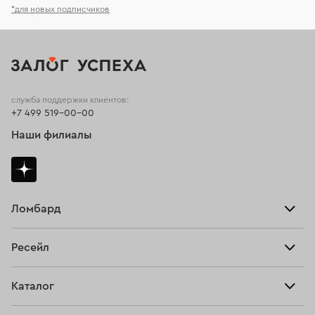
*для новых подписчиков
служба поддержки клиентов:
+7 499 519-00-00
Наши филиалы
Ломбард
Взять займ
Ресейл
Прайс-лист
Главная
Каталог
Тарифы
Продать
Все изделия