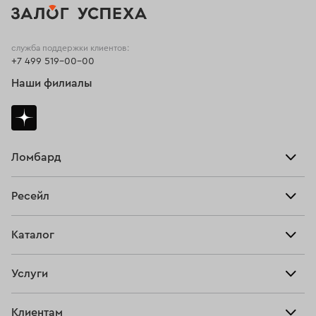
служба поддержки клиентов:
+7 499 519-00-00
Наши филиалы
Ломбард
Взять займ
Ресейл
Прайс-лист
Главная
Каталог
Тарифы
Продать
Все изделия
Скупка
Услуги
Купить
Кольца
Ювелирная мастерская
Взять займ
Клиентам
Серьги