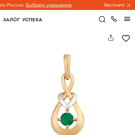
 России.
Выбрать украшение
Бесплатная дос