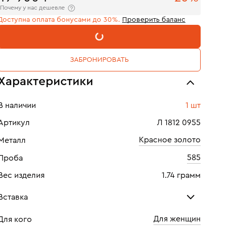
Почему у нас дешевле
Доступна оплата бонусами до 30%.
Проверить баланс
В КОРЗИНУ
ЗАБРОНИРОВАТЬ
Характеристики
В наличии
1 шт
Артикул
Л 1812 0955
Красное золото
Металл
585
Проба
Вес изделия
1.74 грамм
Вставка
Для женщин
Для кого
Бриллиант
Жемч