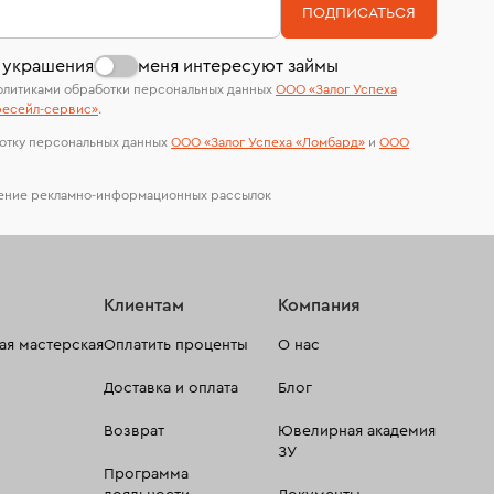
На особо ценные изделия получены
ПОДПИСАТЬСЯ
сертификаты МГУ и других геммологических
лабораторий
 украшения
меня интересуют займы
олитиками обработки персональных данных
ООО «Залог Успеха
есейл-сервиc»
.
отку персональных данных
ООО «Залог Успеха «Ломбард»
и
ООО
чение рекламно-информационных рассылок
Клиентам
Компания
я мастерская
Оплатить проценты
О нас
Доставка и оплата
Блог
Возврат
Ювелирная академия
ЗУ
Программа