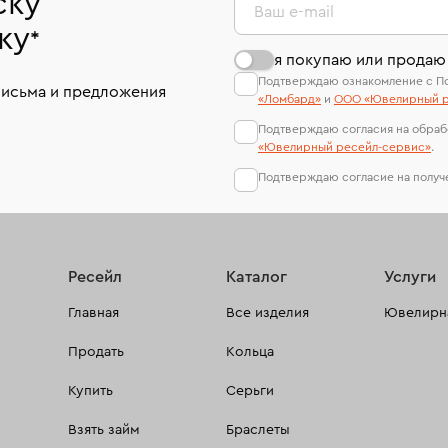
ску
Ваш e-mail
ку
*
я покупаю или продаю
Подтверждаю ознакомление с П
письма и предложения
«Ломбард»
и
ООО «Ювелирный р
Подтверждаю согласия на обраб
«Ювелирный ресейл-сервиc»
.
Подтверждаю согласие на полу
Ресейл
Каталог
Услуги
Главная
Все изделия
Ювелирна
Продать
Кольца
Купить
Серьги
Взять займ
Браслеты