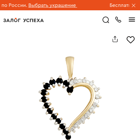
о России.
Выбрать украшение
Бесплатная до