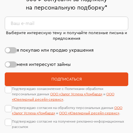
комиссионных украшений и часов смотрите на
На особо ценные изделия получены
на персональную подборку
*
Срок бронирования украшения при самовывозе из
странице
«Возврат украшений»
.
Система быстрых платежей (по QR-коду)
сертификаты МГУ и других геммологических
филиала - 1 день, не считая день бронирования.
лабораторий
В кредит от Т-Банка (до 50 000 руб., на 3–6 мес.)
Ваш e-mail
Выберите интересную тему и получайте полезные письма и
предложения
я покупаю или продаю украшения
меня интересуют займы
ПОДПИСАТЬСЯ
Подтверждаю ознакомление с Политиками обработки
персональных данных
ООО «Залог Успеха «Ломбард»
и
ООО
«Ювелирный ресейл-сервиc»
.
Подтверждаю согласия на обработку персональных данных
ООО
«Залог Успеха «Ломбард»
и
ООО «Ювелирный ресейл-сервиc»
.
Подтверждаю согласие на получение рекламно-информационных
рассылок