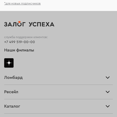
*для новых подписчиков
служба поддержки клиентов:
+7 499 519-00-00
Наши филиалы
Ломбард
Взять займ
Ресейл
Прайс-лист
Главная
Каталог
Тарифы
Продать
Все изделия