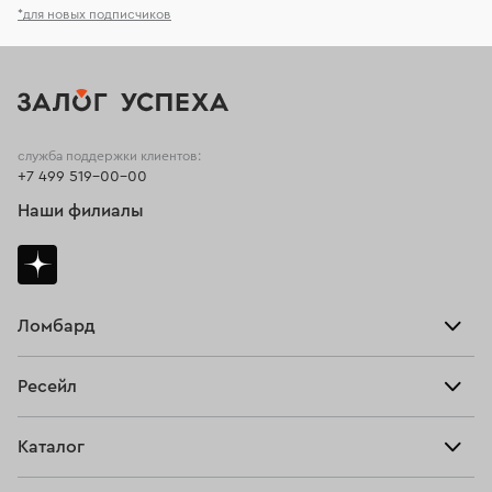
*для новых подписчиков
служба поддержки клиентов:
+7 499 519-00-00
Наши филиалы
Ломбард
Взять займ
Ресейл
Прайс-лист
Главная
Каталог
Тарифы
Продать
Все изделия