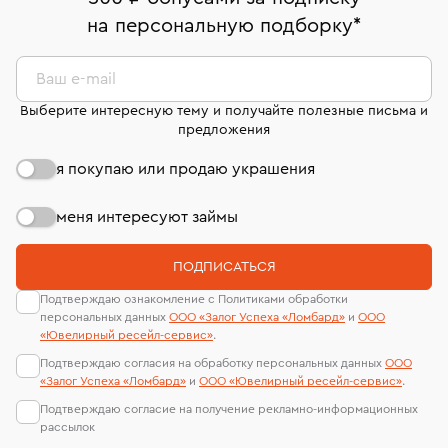
Срок бронирования украшения при самовывозе из
комиссионных украшений и часов смотрите на
На особо ценные изделия получены
на персональную подборку
*
филиала - 1 день, не считая день бронирования.
странице
«Возврат украшений»
.
сертификаты МГУ и других геммологических
лабораторий
Ваш e-mail
Выберите интересную тему и получайте полезные письма и
предложения
я покупаю или продаю украшения
меня интересуют займы
ПОДПИСАТЬСЯ
Подтверждаю ознакомление с Политиками обработки
персональных данных
ООО «Залог Успеха «Ломбард»
и
ООО
«Ювелирный ресейл-сервиc»
.
Подтверждаю согласия на обработку персональных данных
ООО
«Залог Успеха «Ломбард»
и
ООО «Ювелирный ресейл-сервиc»
.
Подтверждаю согласие на получение рекламно-информационных
рассылок