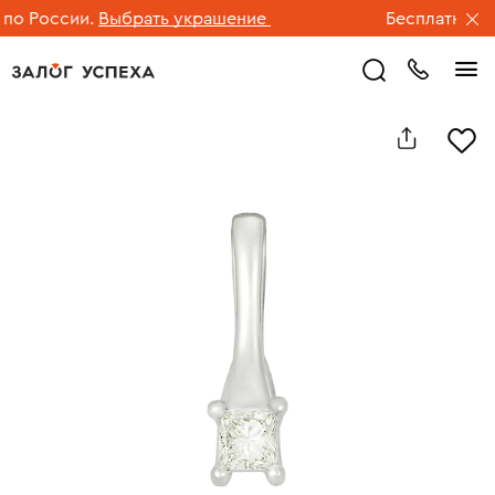
о России.
Выбрать украшение
Бесплатная дос