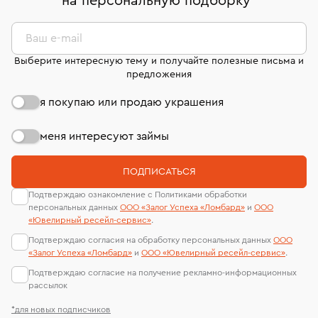
на персональную подборку
*
странице
«Возврат украшений»
.
Система быстрых платежей (по QR-коду)
сертификаты МГУ и других геммологических
филиала - 1 день, не считая день бронирования.
лабораторий
В кредит от Т-Банка (до 50 000 руб., на 3–6 мес.)
Ваш e-mail
Выберите интересную тему и получайте полезные письма и
предложения
я покупаю или продаю украшения
меня интересуют займы
ПОДПИСАТЬСЯ
Подтверждаю ознакомление с Политиками обработки
персональных данных
ООО «Залог Успеха «Ломбард»
и
ООО
«Ювелирный ресейл-сервиc»
.
Подтверждаю согласия на обработку персональных данных
ООО
«Залог Успеха «Ломбард»
и
ООО «Ювелирный ресейл-сервиc»
.
Подтверждаю согласие на получение рекламно-информационных
рассылок
*для новых подписчиков