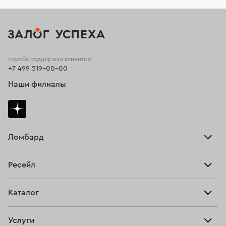
служба поддержки клиентов:
+7 499 519-00-00
Наши филиалы
Ломбард
Взять займ
Ресейл
Прайс-лист
Главная
Каталог
Тарифы
Продать
Все изделия
Скупка
Услуги
Купить