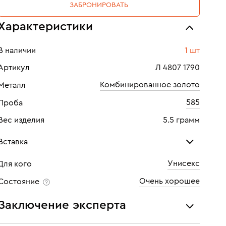
ЗАБРОНИРОВАТЬ
Характеристики
В наличии
1 шт
Артикул
Л 4807 1790
Комбинированное золото
Металл
585
Проба
Вес изделия
5.5 грамм
Вставка
Унисекс
Для кого
Бриллиант
Очень хорошее
Состояние
Количество
4 шт
Заключение эксперта
Каратность
0,04