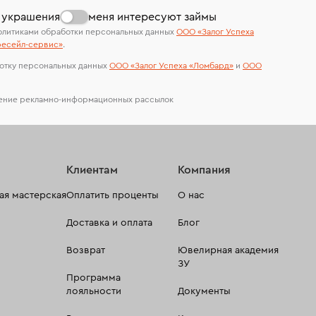
лабораторий
 украшения
меня интересуют займы
олитиками обработки персональных данных
ООО «Залог Успеха
есейл-сервиc»
.
отку персональных данных
ООО «Залог Успеха «Ломбард»
и
ООО
чение рекламно-информационных рассылок
Клиентам
Компания
я мастерская
Оплатить проценты
О нас
Доставка и оплата
Блог
Возврат
Ювелирная академия
ЗУ
Программа
лояльности
Документы