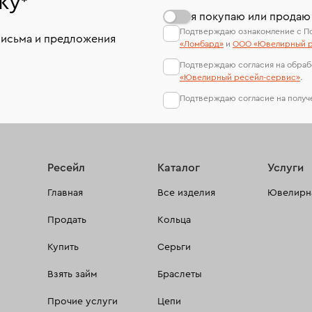
ку
*
я покупаю или продаю
Подтверждаю ознакомление с П
письма и предложения
«Ломбард»
и
ООО «Ювелирный р
Подтверждаю согласия на обраб
«Ювелирный ресейл-сервиc»
.
Подтверждаю согласие на полу
Ресейл
Каталог
Услуги
Главная
Все изделия
Ювелирна
Продать
Кольца
Купить
Серьги
Взять займ
Браслеты
Прочие услуги
Цепи