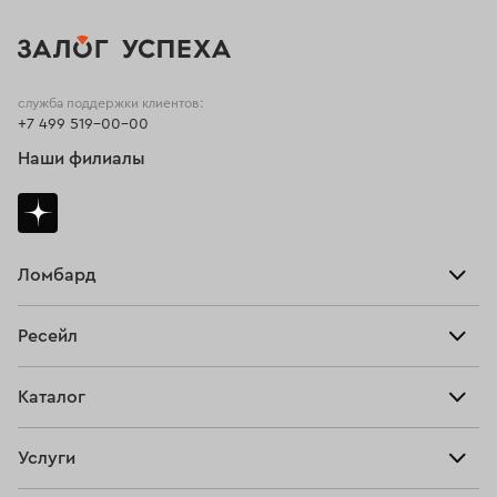
служба поддержки клиентов:
+7 499 519-00-00
Наши филиалы
Ломбард
Взять займ
Ресейл
Прайс-лист
Главная
Каталог
Тарифы
Продать
Все изделия
Скупка
Услуги
Купить
Кольца