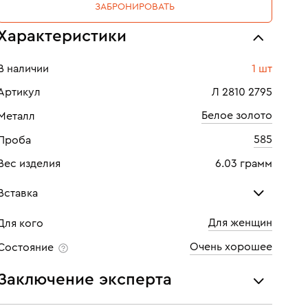
ЗАБРОНИРОВАТЬ
Характеристики
В наличии
1 шт
Артикул
Л 2810 2795
Белое золото
Металл
585
Проба
Вес изделия
6.03 грамм
Вставка
Для женщин
Для кого
Бриллиант
Бри
Очень хорошее
Состояние
Количество
40 шт
Кол
Заключение эксперта
Каратность
0,32
Кара