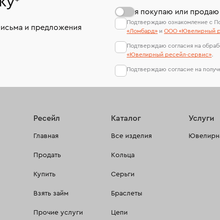
ку
*
я покупаю или продаю
Подтверждаю ознакомление с П
письма и предложения
«Ломбард»
и
ООО «Ювелирный р
Подтверждаю согласия на обраб
«Ювелирный ресейл-сервиc»
.
Подтверждаю согласие на полу
Ресейл
Каталог
Услуги
Главная
Все изделия
Ювелирна
Продать
Кольца
Купить
Серьги
Взять займ
Браслеты
Прочие услуги
Цепи