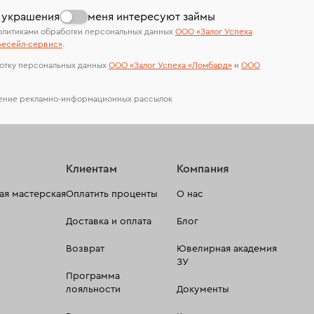
лабораторий
 украшения
меня интересуют займы
олитиками обработки персональных данных
ООО «Залог Успеха
есейл-сервиc»
.
отку персональных данных
ООО «Залог Успеха «Ломбард»
и
ООО
чение рекламно-информационных рассылок
Клиентам
Компания
я мастерская
Оплатить проценты
О нас
Доставка и оплата
Блог
Возврат
Ювелирная академия
ЗУ
Программа
лояльности
Документы