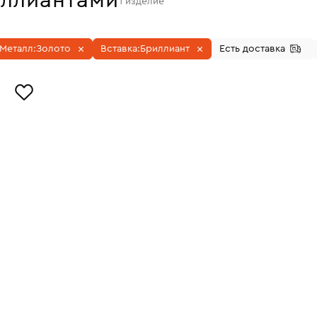
иллиантами
1
изделие
Металл:
Золото
Вставка:
Бриллиант
Есть доставка