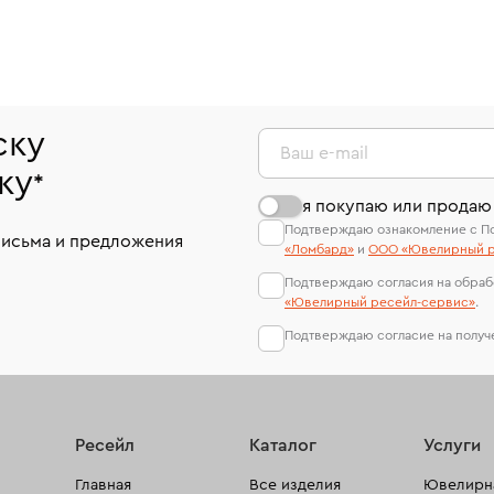
ску
Ваш e-mail
ку
*
я покупаю или продаю
Подтверждаю ознакомление с П
письма и предложения
«Ломбард»
и
ООО «Ювелирный р
Подтверждаю согласия на обраб
«Ювелирный ресейл-сервиc»
.
Подтверждаю согласие на полу
Ресейл
Каталог
Услуги
Главная
Все изделия
Ювелирна