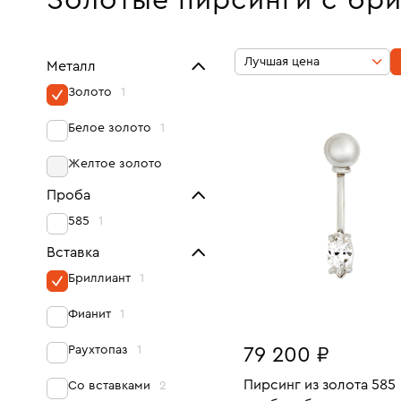
Золотые пирсинги с бр
Лучшая цена
Металл
Золото
1
Белое золото
1
Желтое золото
Проба
585
1
Вставка
Бриллиант
1
Фианит
1
Раухтопаз
1
79 200 ₽
Пирсинг из золота 585
Со вставками
2