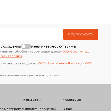
ПОДПИСАТЬСЯ
 украшения
меня интересуют займы
олитиками обработки персональных данных
ООО «Залог Успеха
есейл-сервиc»
.
отку персональных данных
ООО «Залог Успеха «Ломбард»
и
ООО
чение рекламно-информационных рассылок
Клиентам
Компания
я мастерская
Оплатить проценты
О нас