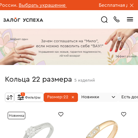
ссии.
Выбрать украшение
Бесплатная доставк
Кольца 22 размера
5
изделий
1
Размер:
22
Новинки
Есть до
Фильтры
Новинка