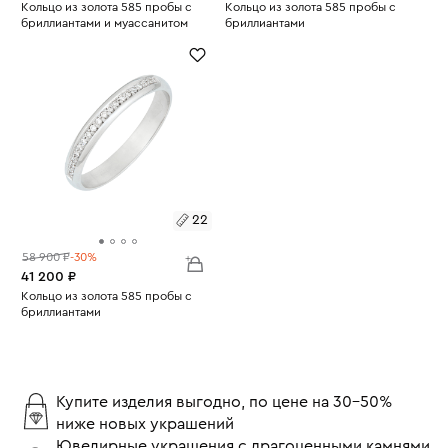
Размеры:
Кольцо из золота 585 пробы с
Размеры:
Кольцо из золота 585 пробы с
бриллиантами и муассанитом
бриллиантами
Вес:
17.22
Вес:
8.82
22
22
22
58 900 ₽
-30%
41 200 ₽
Размеры:
Кольцо из золота 585 пробы с
бриллиантами
Вес:
4.04
22
Купите изделия выгодно, по цене на 30-50%
ниже новых украшений
Ювелирные украшения с драгоценными камнями