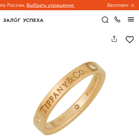
 России.
Выбрать украшение
Бесплатная дос