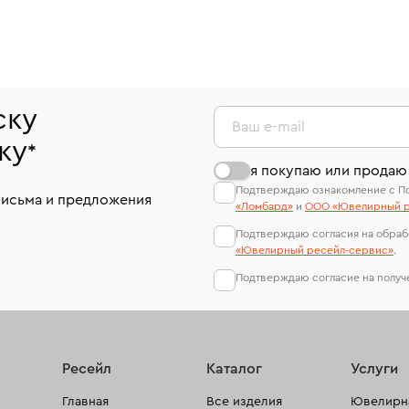
ску
Ваш e-mail
ку
*
я покупаю или продаю
Подтверждаю ознакомление с П
письма и предложения
«Ломбард»
и
ООО «Ювелирный р
Подтверждаю согласия на обраб
«Ювелирный ресейл-сервиc»
.
Подтверждаю согласие на полу
Ресейл
Каталог
Услуги
Главная
Все изделия
Ювелирна