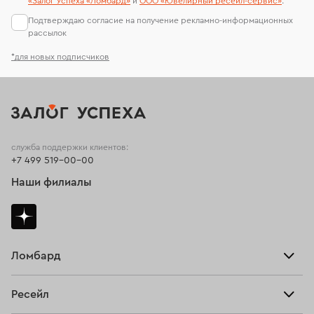
«Залог Успеха «Ломбард»
и
ООО «Ювелирный ресейл-сервиc»
.
Подтверждаю согласие на получение рекламно-информационных
рассылок
*для новых подписчиков
служба поддержки клиентов:
+7 499 519-00-00
Наши филиалы
Ломбард
Взять займ
Ресейл
Прайс-лист