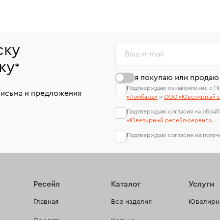
ску
Ваш e-mail
ку
*
я покупаю или продаю
Подтверждаю ознакомление с П
письма и предложения
«Ломбард»
и
ООО «Ювелирный р
Подтверждаю согласия на обраб
«Ювелирный ресейл-сервиc»
.
Подтверждаю согласие на полу
Ресейл
Каталог
Услуги
Главная
Все изделия
Ювелирна