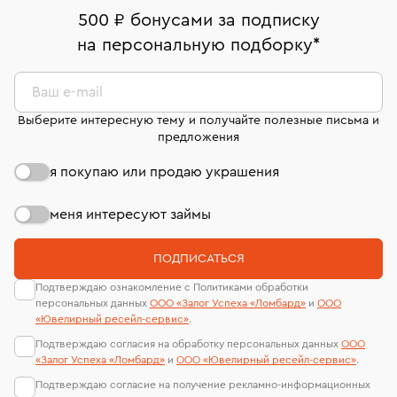
дней на возврат. Детальные условия возврата
Москва, ул. Грузинский Вал, д. 28/45
Оплата наличными или картой
номер (УИН)
500 ₽ бонусами за подписку
комиссионных украшений и часов смотрите на
На особо ценные изделия получены
на персональную подборку
*
Срок бронирования украшения при самовывозе из
странице
«Возврат украшений»
.
Система быстрых платежей (по QR-коду)
сертификаты МГУ и других геммологических
филиала - 1 день, не считая день бронирования.
лабораторий
В кредит от Т-Банка (до 50 000 руб., на 3–6 мес.)
Ваш e-mail
Выберите интересную тему и получайте полезные письма и
предложения
я покупаю или продаю украшения
меня интересуют займы
ПОДПИСАТЬСЯ
Подтверждаю ознакомление с Политиками обработки
персональных данных
ООО «Залог Успеха «Ломбард»
и
ООО
«Ювелирный ресейл-сервиc»
.
Подтверждаю согласия на обработку персональных данных
ООО
«Залог Успеха «Ломбард»
и
ООО «Ювелирный ресейл-сервиc»
.
Подтверждаю согласие на получение рекламно-информационных