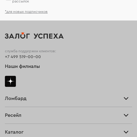
рассылок
*для новых подписчиков
служба поддержки клиентов:
+7 499 519-00-00
Наши филиалы
Ломбард
Взять займ
Ресейл
Прайс-лист
Главная
Каталог
Тарифы