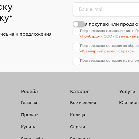
ску
Ваш e-mail
ку
*
я покупаю или продаю
Подтверждаю ознакомление с П
письма и предложения
«Ломбард»
и
ООО «Ювелирный р
Подтверждаю согласия на обраб
«Ювелирный ресейл-сервиc»
.
Подтверждаю согласие на полу
Ресейл
Каталог
Услуги
Главная
Все изделия
Ювелирна
Продать
Кольца
Купить
Серьги