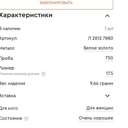
ЗАБРОНИРОВАТЬ
Характеристики
В наличии
1 шт
Артикул
Л 2812 7880
Белое золото
Металл
750
Проба
Размер
17.5
Изменим размер для вас
Вес изделия
9.64 грамм
Вставка
Для женщин
Для кого
Бриллиант
Бри
Очень хорошее
Состояние
Количество
45 шт
Кол