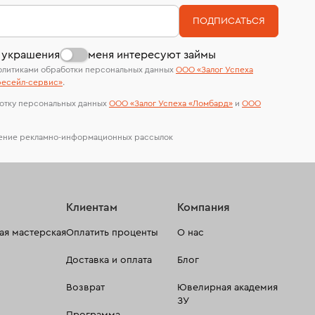
номер (УИН)
На особо ценные изделия получены
В кредит от Т-Банка (до 50 000 руб., на 3–6
ПОДПИСАТЬСЯ
сертификаты МГУ и других геммологических
мес.)
лабораторий
 украшения
меня интересуют займы
олитиками обработки персональных данных
ООО «Залог Успеха
есейл-сервиc»
.
отку персональных данных
ООО «Залог Успеха «Ломбард»
и
ООО
чение рекламно-информационных рассылок
Клиентам
Компания
я мастерская
Оплатить проценты
О нас
Доставка и оплата
Блог
Возврат
Ювелирная академия
ЗУ