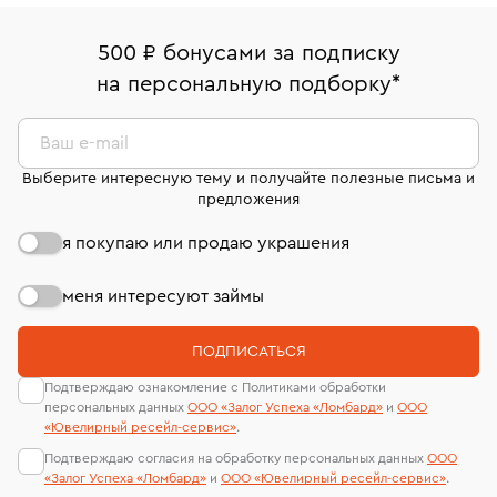
право передумать, если изделие вам не подошло. 7
палаты РФ и уникальный идентификационный
В кредит от Т-Банка (до 50 000 руб., на 3–6 мес.)
Срок бронирования украшения при самовывозе из
дней на возврат. Детальные условия возврата
номер (УИН)
500 ₽ бонусами за подписку
филиала - 1 день, не считая день бронирования.
комиссионных украшений и часов смотрите на
На особо ценные изделия получены
на персональную подборку
*
странице
«Возврат украшений»
.
сертификаты МГУ и других геммологических
лабораторий
Ваш e-mail
Выберите интересную тему и получайте полезные письма и
предложения
я покупаю или продаю украшения
меня интересуют займы
ПОДПИСАТЬСЯ
Подтверждаю ознакомление с Политиками обработки
персональных данных
ООО «Залог Успеха «Ломбард»
и
ООО
«Ювелирный ресейл-сервиc»
.
Подтверждаю согласия на обработку персональных данных
ООО
«Залог Успеха «Ломбард»
и
ООО «Ювелирный ресейл-сервиc»
.