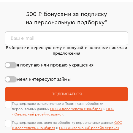
право передумать, если изделие вам не подошло. 7
Белорусская (50м. от метро)
палаты РФ и уникальный идентификационный
дней на возврат. Детальные условия возврата
Москва, ул. Грузинский Вал, д. 28/45
Оплата наличными или картой
номер (УИН)
500 ₽ бонусами за подписку
комиссионных украшений и часов смотрите на
На особо ценные изделия получены
на персональную подборку
*
Срок бронирования украшения при самовывозе из
странице
«Возврат украшений»
.
Система быстрых платежей (по QR-коду)
сертификаты МГУ и других геммологических
филиала - 1 день, не считая день бронирования.
лабораторий
В кредит от Т-Банка (до 50 000 руб., на 3–6 мес.)
Ваш e-mail
Выберите интересную тему и получайте полезные письма и
предложения
я покупаю или продаю украшения
меня интересуют займы
ПОДПИСАТЬСЯ
Подтверждаю ознакомление с Политиками обработки
персональных данных
ООО «Залог Успеха «Ломбард»
и
ООО
«Ювелирный ресейл-сервиc»
.
Подтверждаю согласия на обработку персональных данных
ООО
«Залог Успеха «Ломбард»
и
ООО «Ювелирный ресейл-сервиc»
.