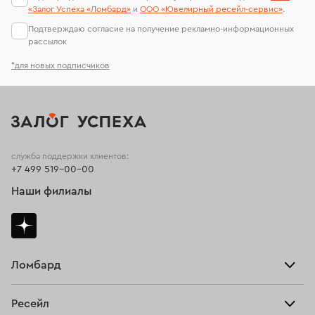
«Залог Успеха «Ломбард»
и
ООО «Ювелирный ресейл-сервиc»
.
Подтверждаю согласие на получение рекламно-информационных
рассылок
*для новых подписчиков
служба поддержки клиентов:
+7 499 519-00-00
Наши филиалы
Ломбард
Взять займ
Ресейл