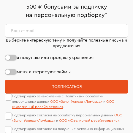
дней на возврат. Детальные условия возврата
Москва, ул. Грузинский Вал, д. 28/45
Оплата наличными или картой
номер (УИН)
500 ₽ бонусами за подписку
комиссионных украшений и часов смотрите на
На особо ценные изделия получены
на персональную подборку
*
Срок бронирования украшения при самовывозе из
странице
«Возврат украшений»
.
Система быстрых платежей (по QR-коду)
сертификаты МГУ и других геммологических
филиала - 1 день, не считая день бронирования.
лабораторий
В кредит от Т-Банка (до 50 000 руб., на 3–6 мес.)
Ваш e-mail
Выберите интересную тему и получайте полезные письма и
предложения
я покупаю или продаю украшения
меня интересуют займы
ПОДПИСАТЬСЯ
Подтверждаю ознакомление с Политиками обработки
персональных данных
ООО «Залог Успеха «Ломбард»
и
ООО
«Ювелирный ресейл-сервиc»
.
Подтверждаю согласия на обработку персональных данных
ООО
«Залог Успеха «Ломбард»
и
ООО «Ювелирный ресейл-сервиc»
.
Подтверждаю согласие на получение рекламно-информационных