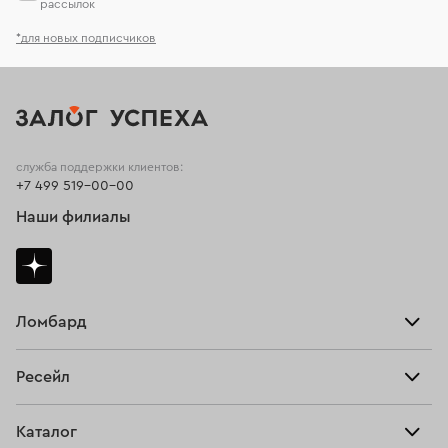
рассылок
*для новых подписчиков
служба поддержки клиентов:
+7 499 519-00-00
Наши филиалы
Ломбард
Взять займ
Ресейл
Прайс-лист
Главная
Каталог
Тарифы