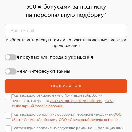
дней на возврат. Детальные условия возврата
Москва, ул. Грузинский Вал, д. 28/45
Оплата наличными или картой
номер (УИН)
500 ₽ бонусами за подписку
комиссионных украшений и часов смотрите на
На особо ценные изделия получены
на персональную подборку
*
Срок бронирования украшения при самовывозе из
странице
«Возврат украшений»
.
Система быстрых платежей (по QR-коду)
сертификаты МГУ и других геммологических
филиала - 1 день, не считая день бронирования.
лабораторий
В кредит от Т-Банка (до 50 000 руб., на 3–6 мес.)
Ваш e-mail
Выберите интересную тему и получайте полезные письма и
предложения
я покупаю или продаю украшения
меня интересуют займы
ПОДПИСАТЬСЯ
Подтверждаю ознакомление с Политиками обработки
персональных данных
ООО «Залог Успеха «Ломбард»
и
ООО
«Ювелирный ресейл-сервиc»
.
Подтверждаю согласия на обработку персональных данных
ООО
«Залог Успеха «Ломбард»
и
ООО «Ювелирный ресейл-сервиc»
.
Подтверждаю согласие на получение рекламно-информационных