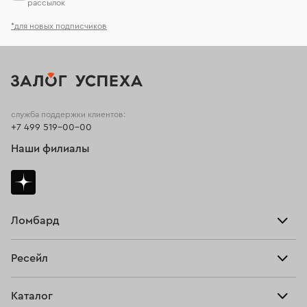
рассылок
*для новых подписчиков
служба поддержки клиентов:
+7 499 519-00-00
Наши филиалы
Ломбард
Взять займ
Ресейл
Прайс-лист
Главная
Каталог
Тарифы