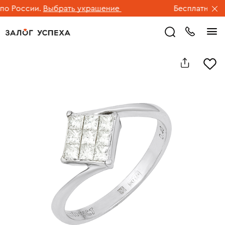
 России.
Выбрать украшение
Бесплатная дос