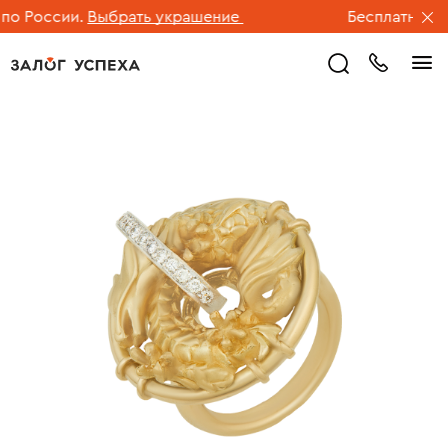
 России.
Выбрать украшение
Бесплатная дос