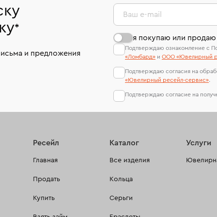
ску
Ваш e-mail
ку
*
я покупаю или продаю
Подтверждаю ознакомление с П
письма и предложения
«Ломбард»
и
ООО «Ювелирный р
Подтверждаю согласия на обраб
«Ювелирный ресейл-сервиc»
.
Подтверждаю согласие на полу
Ресейл
Каталог
Услуги
Главная
Все изделия
Ювелирна
Продать
Кольца
Купить
Серьги