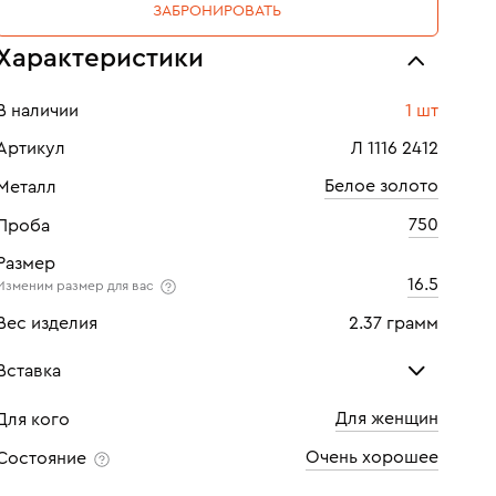
ЗАБРОНИРОВАТЬ
Характеристики
В наличии
1 шт
Артикул
Л 1116 2412
Белое золото
Металл
750
Проба
Размер
16.5
Изменим размер для вас
Вес изделия
2.37 грамм
Вставка
Для женщин
Для кого
Бриллиант
Бри
Очень хорошее
Состояние
Количество
1 шт
Кол