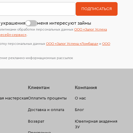
номер (УИН)
На особо ценные изделия получены
В кредит от Т-Банка (до 50 000 руб., на 3–6
ПОДПИСАТЬСЯ
сертификаты МГУ и других геммологических
мес.)
лабораторий
 украшения
меня интересуют займы
олитиками обработки персональных данных
ООО «Залог Успеха
есейл-сервиc»
.
отку персональных данных
ООО «Залог Успеха «Ломбард»
и
ООО
чение рекламно-информационных рассылок
Клиентам
Компания
я мастерская
Оплатить проценты
О нас
Доставка и оплата
Блог
Возврат
Ювелирная академия
ЗУ