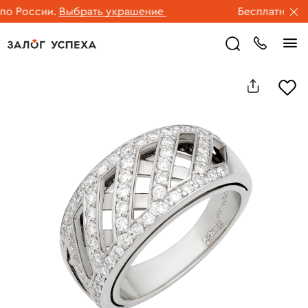
 России.
Выбрать украшение
Бесплатная дос