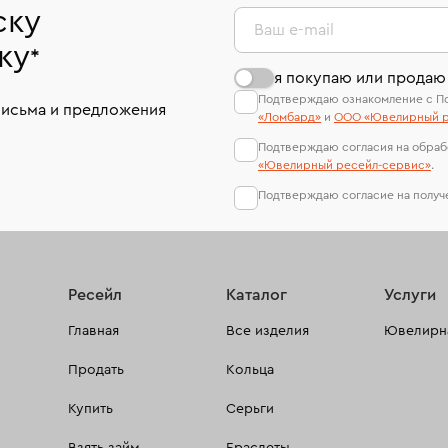
ску
Ваш e-mail
ку
*
я покупаю или продаю
Подтверждаю ознакомление с П
письма и предложения
«Ломбард»
и
ООО «Ювелирный р
Подтверждаю согласия на обраб
«Ювелирный ресейл-сервиc»
.
Подтверждаю согласие на полу
Ресейл
Каталог
Услуги
Главная
Все изделия
Ювелирна
Продать
Кольца
Купить
Серьги