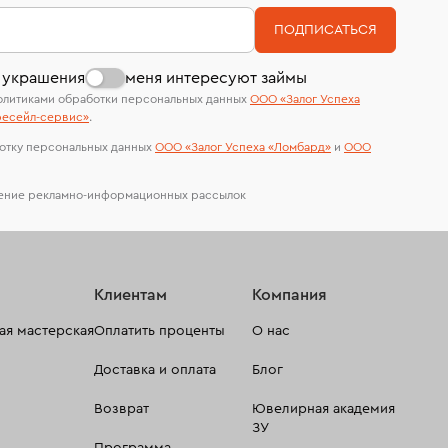
номер (УИН)
На особо ценные изделия получены
В кредит от Т-Банка (до 50 000 руб., на 3–6
ПОДПИСАТЬСЯ
сертификаты МГУ и других геммологических
мес.)
лабораторий
 украшения
меня интересуют займы
олитиками обработки персональных данных
ООО «Залог Успеха
есейл-сервиc»
.
отку персональных данных
ООО «Залог Успеха «Ломбард»
и
ООО
чение рекламно-информационных рассылок
Клиентам
Компания
я мастерская
Оплатить проценты
О нас
Доставка и оплата
Блог
Возврат
Ювелирная академия
ЗУ