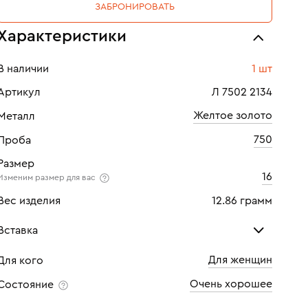
ЗАБРОНИРОВАТЬ
Характеристики
В наличии
1 шт
Артикул
Л 7502 2134
Желтое золото
Металл
750
Проба
Размер
16
Изменим размер для вас
Вес изделия
12.86 грамм
Вставка
Для женщин
Для кого
Бриллиант
Бри
Очень хорошее
Состояние
Количество
46 шт
Кол