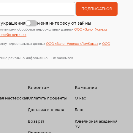
номер (УИН)
На особо ценные изделия получены
В кредит от Т-Банка (до 50 000 руб., на 3–6
ПОДПИСАТЬСЯ
сертификаты МГУ и других геммологических
мес.)
лабораторий
 украшения
меня интересуют займы
олитиками обработки персональных данных
ООО «Залог Успеха
есейл-сервиc»
.
отку персональных данных
ООО «Залог Успеха «Ломбард»
и
ООО
чение рекламно-информационных рассылок
Клиентам
Компания
я мастерская
Оплатить проценты
О нас
Доставка и оплата
Блог
Возврат
Ювелирная академия
ЗУ