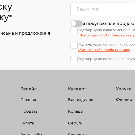
ску
Ваш e-mail
ку
*
я покупаю или продаю
Подтверждаю ознакомление с П
письма и предложения
«Ломбард»
и
ООО «Ювелирный р
Подтверждаю согласия на обраб
«Ювелирный ресейл-сервиc»
.
Подтверждаю согласие на полу
Ресейл
Каталог
Услуги
Главная
Все изделия
Ювелирна
Продать
Кольца
Купить
Серьги