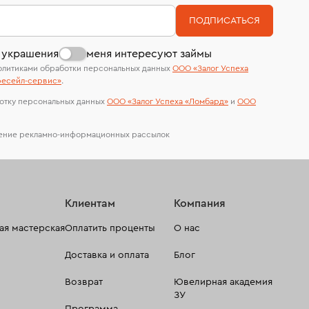
номер (УИН)
На особо ценные изделия получены
ПОДПИСАТЬСЯ
сертификаты МГУ и других геммологических
лабораторий
 украшения
меня интересуют займы
олитиками обработки персональных данных
ООО «Залог Успеха
есейл-сервиc»
.
отку персональных данных
ООО «Залог Успеха «Ломбард»
и
ООО
чение рекламно-информационных рассылок
Клиентам
Компания
я мастерская
Оплатить проценты
О нас
Доставка и оплата
Блог
Возврат
Ювелирная академия
ЗУ