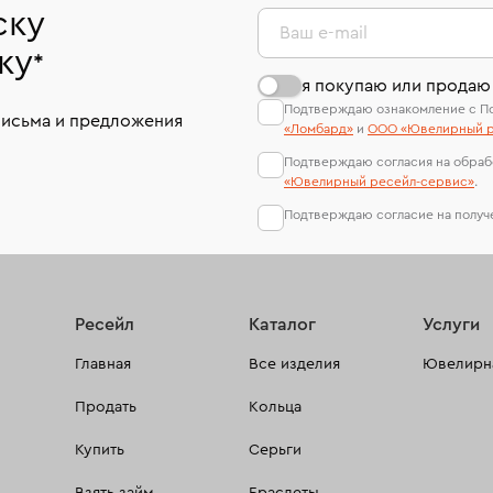
ску
Ваш e-mail
ку
*
я покупаю или продаю
Подтверждаю ознакомление с П
письма и предложения
«Ломбард»
и
ООО «Ювелирный р
Подтверждаю согласия на обраб
«Ювелирный ресейл-сервиc»
.
Подтверждаю согласие на полу
Ресейл
Каталог
Услуги
Главная
Все изделия
Ювелирна
Продать
Кольца
Купить
Серьги