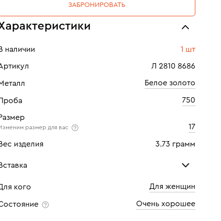
ЗАБРОНИРОВАТЬ
Характеристики
В наличии
1 шт
Артикул
Л 2810 8686
Белое золото
Металл
750
Проба
Размер
17
Изменим размер для вас
Вес изделия
3.73 грамм
Вставка
Для женщин
Для кого
Сапфир
Бри
Очень хорошее
Состояние
Количество
1 шт
Кол