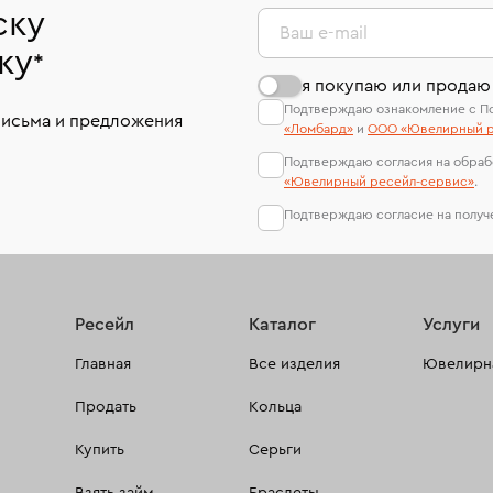
ску
Ваш e-mail
ку
*
я покупаю или продаю
Подтверждаю ознакомление с П
письма и предложения
«Ломбард»
и
ООО «Ювелирный р
Подтверждаю согласия на обраб
«Ювелирный ресейл-сервиc»
.
Подтверждаю согласие на полу
Ресейл
Каталог
Услуги
Главная
Все изделия
Ювелирна
Продать
Кольца
Купить
Серьги