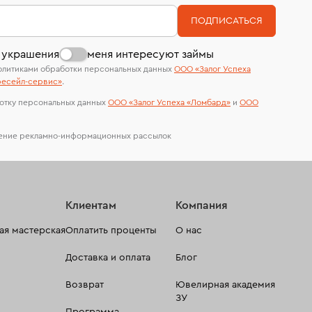
номер (УИН)
На особо ценные изделия получены
В кредит от Т-Банка (до 50 000 руб., на 3–6
ПОДПИСАТЬСЯ
сертификаты МГУ и других геммологических
мес.)
лабораторий
 украшения
меня интересуют займы
олитиками обработки персональных данных
ООО «Залог Успеха
есейл-сервиc»
.
отку персональных данных
ООО «Залог Успеха «Ломбард»
и
ООО
чение рекламно-информационных рассылок
Клиентам
Компания
я мастерская
Оплатить проценты
О нас
Доставка и оплата
Блог
Возврат
Ювелирная академия
ЗУ