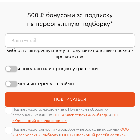
право передумать, если изделие вам не подошло. 7
палаты РФ и уникальный идентификационный
16/179
В кредит от Т-Банка (до 50 000 руб., на 3–6 мес.)
дней на возврат. Детальные условия возврата
номер (УИН)
500 ₽ бонусами за подписку
Срок бронирования украшения при самовывозе из
комиссионных украшений и часов смотрите на
На особо ценные изделия получены
на персональную подборку
*
филиала - 1 день, не считая день бронирования.
странице
«Возврат украшений»
.
сертификаты МГУ и других геммологических
лабораторий
Ваш e-mail
Выберите интересную тему и получайте полезные письма и
предложения
я покупаю или продаю украшения
меня интересуют займы
ПОДПИСАТЬСЯ
Подтверждаю ознакомление с Политиками обработки
персональных данных
ООО «Залог Успеха «Ломбард»
и
ООО
«Ювелирный ресейл-сервиc»
.
Подтверждаю согласия на обработку персональных данных
ООО
«Залог Успеха «Ломбард»
и
ООО «Ювелирный ресейл-сервиc»
.