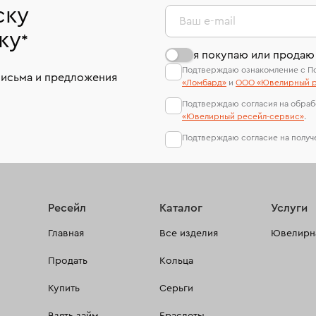
ску
Ваш e-mail
ку
*
я покупаю или продаю
Подтверждаю ознакомление с П
письма и предложения
«Ломбард»
и
ООО «Ювелирный р
Подтверждаю согласия на обраб
«Ювелирный ресейл-сервиc»
.
Подтверждаю согласие на полу
Ресейл
Каталог
Услуги
Главная
Все изделия
Ювелирна
Продать
Кольца
Купить
Серьги