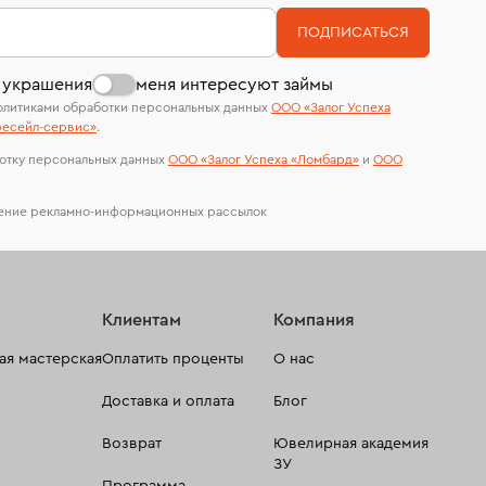
номер (УИН)
На особо ценные изделия получены
ПОДПИСАТЬСЯ
сертификаты МГУ и других геммологических
лабораторий
 украшения
меня интересуют займы
олитиками обработки персональных данных
ООО «Залог Успеха
есейл-сервиc»
.
отку персональных данных
ООО «Залог Успеха «Ломбард»
и
ООО
чение рекламно-информационных рассылок
Клиентам
Компания
я мастерская
Оплатить проценты
О нас
Доставка и оплата
Блог
Возврат
Ювелирная академия
ЗУ