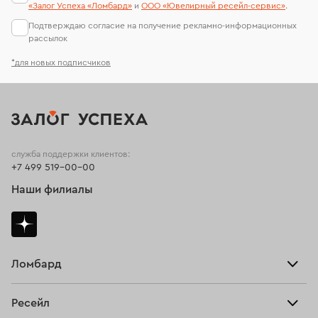
«Залог Успеха «Ломбард»
и
ООО «Ювелирный ресейл-сервиc»
.
Подтверждаю согласие на получение рекламно-информационных
рассылок
*для новых подписчиков
служба поддержки клиентов:
+7 499 519-00-00
Наши филиалы
Ломбард
Взять займ
Ресейл
Прайс-лист