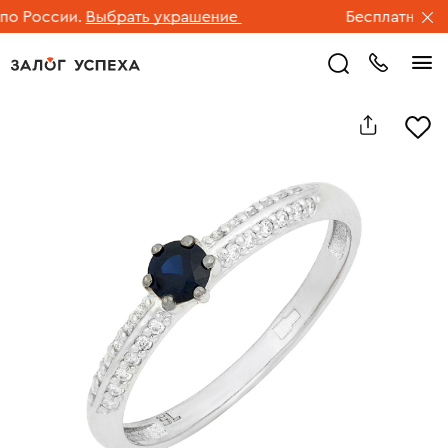
 России.
Выбрать украшение
Бесплатная дос