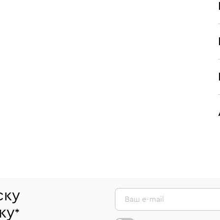
ску
Ваш e-mail
ку
*