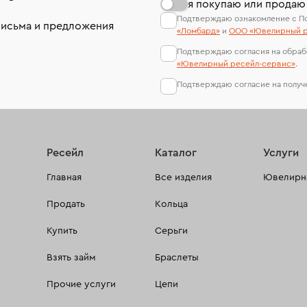
я покупаю или продаю
Подтверждаю ознакомление с П
письма и предложения
«Ломбард»
и
ООО «Ювелирный р
Подтверждаю согласия на обраб
«Ювелирный ресейл-сервиc»
.
Подтверждаю согласие на полу
Ресейл
Каталог
Услуги
Главная
Все изделия
Ювелирна
Продать
Кольца
Купить
Серьги
Взять займ
Браслеты
Прочие услуги
Цепи