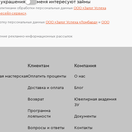
 украшения
меня интересуют займы
олитиками обработки персональных данных
ООО «Залог Успеха
есейл-сервиc»
.
отку персональных данных
ООО «Залог Успеха «Ломбард»
и
ООО
чение рекламно-информационных рассылок
Клиентам
Компания
я мастерская
Оплатить проценты
О нас
Доставка и оплата
Блог
Возврат
Ювелирная академия
ЗУ
Программа
лояльности
Документы
Вопросы и ответы
Контакты