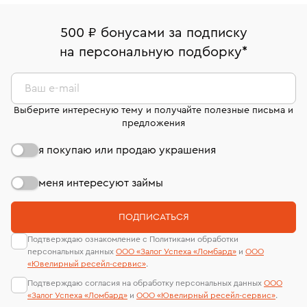
право передумать, если изделие вам не подошло. 7
палаты РФ и уникальный идентификационный
16/179
В кредит от Т-Банка (до 50 000 руб., на 3–6 мес.)
дней на возврат. Детальные условия возврата
номер (УИН)
500 ₽ бонусами за подписку
Срок бронирования украшения при самовывозе из
комиссионных украшений и часов смотрите на
На особо ценные изделия получены
на персональную подборку
*
филиала - 1 день, не считая день бронирования.
странице
«Возврат украшений»
.
сертификаты МГУ и других геммологических
лабораторий
Ваш e-mail
Выберите интересную тему и получайте полезные письма и
предложения
я покупаю или продаю украшения
меня интересуют займы
ПОДПИСАТЬСЯ
Подтверждаю ознакомление с Политиками обработки
персональных данных
ООО «Залог Успеха «Ломбард»
и
ООО
«Ювелирный ресейл-сервиc»
.
Подтверждаю согласия на обработку персональных данных
ООО
«Залог Успеха «Ломбард»
и
ООО «Ювелирный ресейл-сервиc»
.