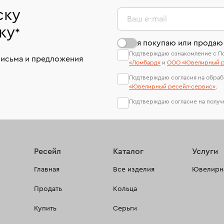
ску
Ваш e-mail
ку
*
я покупаю или продаю
Подтверждаю ознакомление с П
письма и предложения
«Ломбард»
и
ООО «Ювелирный р
Подтверждаю согласия на обраб
«Ювелирный ресейл-сервиc»
.
Подтверждаю согласие на полу
Ресейл
Каталог
Услуги
Главная
Все изделия
Ювелирна
Продать
Кольца
Купить
Серьги