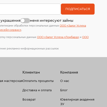
номер (УИН)
На особо ценные изделия получены
ПОДПИСАТЬСЯ
сертификаты МГУ и других геммологических
лабораторий
 украшения
меня интересуют займы
олитиками обработки персональных данных
ООО «Залог Успеха
есейл-сервиc»
.
отку персональных данных
ООО «Залог Успеха «Ломбард»
и
ООО
чение рекламно-информационных рассылок
Клиентам
Компания
я мастерская
Оплатить проценты
О нас
Доставка и оплата
Блог
Возврат
Ювелирная академия
ЗУ