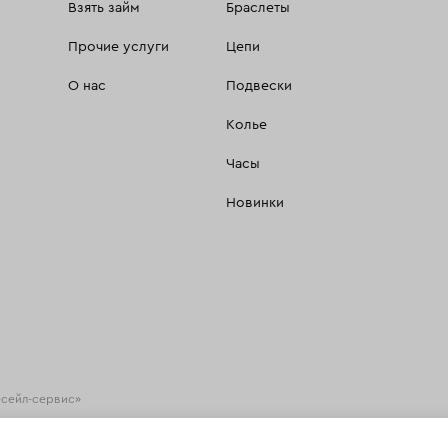
Взять займ
Браслеты
Прочие услуги
Цепи
О нас
Подвески
Колье
Часы
Новинки
есейл-сервис»
хнологии
(информационные технологии предоставления информации на основе