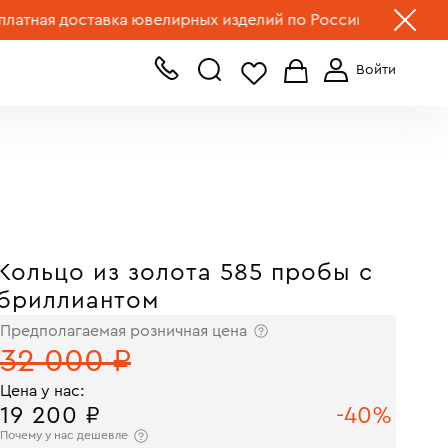
+7 (499) 519-00-00
я доставка ювелирных изделий по России.
Выбрать украш
Кольцо из золота 585 пробы с
бриллиантом
Предполагаемая розничная цена
32 000 ₽
Цена у нас:
19 200 ₽
-40%
Почему у нас дешевле