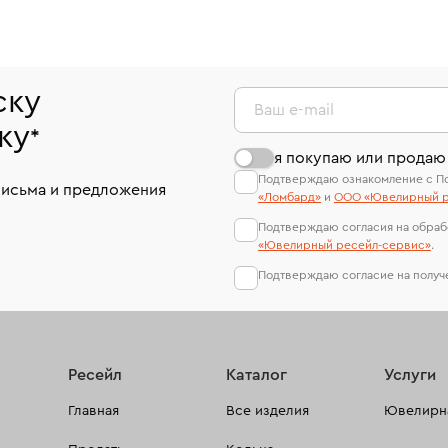
ску
Ваш e-mail
ку
*
я покупаю или продаю
Подтверждаю ознакомление с П
письма и предложения
«Ломбард»
и
ООО «Ювелирный р
Подтверждаю согласия на обраб
«Ювелирный ресейл-сервиc»
.
Подтверждаю согласие на полу
Ресейл
Каталог
Услуги
Главная
Все изделия
Ювелирна