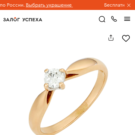
 России.
Выбрать украшение
Бесплатная дос