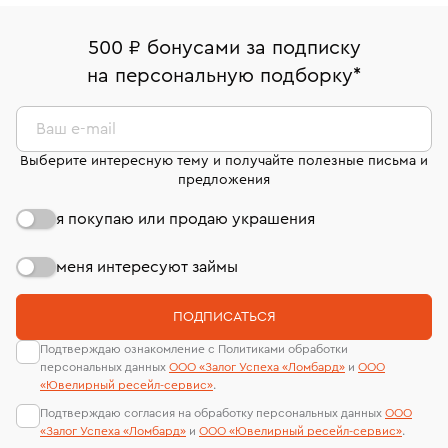
право передумать, если изделие вам не подошло. 7
палаты РФ и уникальный идентификационный
16/179
В кредит от Т-Банка (до 50 000 руб., на 3–6 мес.)
дней на возврат. Детальные условия возврата
номер (УИН)
500 ₽ бонусами за подписку
Срок бронирования украшения при самовывозе из
комиссионных украшений и часов смотрите на
На особо ценные изделия получены
на персональную подборку
*
филиала - 1 день, не считая день бронирования.
странице
«Возврат украшений»
.
сертификаты МГУ и других геммологических
лабораторий
Ваш e-mail
Выберите интересную тему и получайте полезные письма и
предложения
я покупаю или продаю украшения
меня интересуют займы
ПОДПИСАТЬСЯ
Подтверждаю ознакомление с Политиками обработки
персональных данных
ООО «Залог Успеха «Ломбард»
и
ООО
«Ювелирный ресейл-сервиc»
.
Подтверждаю согласия на обработку персональных данных
ООО
«Залог Успеха «Ломбард»
и
ООО «Ювелирный ресейл-сервиc»
.