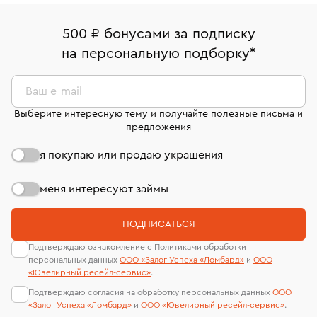
право передумать, если изделие вам не подошло. 7
палаты РФ и уникальный идентификационный
16/179
В кредит от Т-Банка (до 50 000 руб., на 3–6 мес.)
дней на возврат. Детальные условия возврата
номер (УИН)
500 ₽ бонусами за подписку
Срок бронирования украшения при самовывозе из
комиссионных украшений и часов смотрите на
На особо ценные изделия получены
на персональную подборку
*
филиала - 1 день, не считая день бронирования.
странице
«Возврат украшений»
.
сертификаты МГУ и других геммологических
лабораторий
Ваш e-mail
Выберите интересную тему и получайте полезные письма и
предложения
я покупаю или продаю украшения
меня интересуют займы
ПОДПИСАТЬСЯ
Подтверждаю ознакомление с Политиками обработки
персональных данных
ООО «Залог Успеха «Ломбард»
и
ООО
«Ювелирный ресейл-сервиc»
.
Подтверждаю согласия на обработку персональных данных
ООО
«Залог Успеха «Ломбард»
и
ООО «Ювелирный ресейл-сервиc»
.