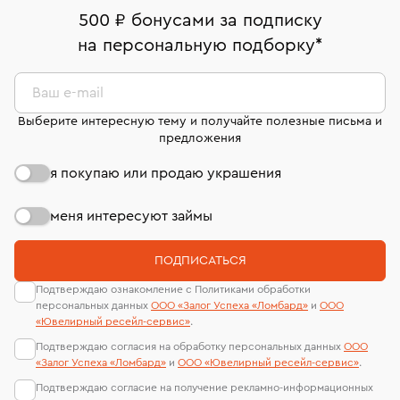
дней на возврат. Детальные условия возврата
Москва, ул. Грузинский Вал, д. 28/45
Оплата наличными или картой
номер (УИН)
500 ₽ бонусами за подписку
комиссионных украшений и часов смотрите на
На особо ценные изделия получены
на персональную подборку
*
Срок бронирования украшения при самовывозе из
странице
«Возврат украшений»
.
Система быстрых платежей (по QR-коду)
сертификаты МГУ и других геммологических
филиала - 1 день, не считая день бронирования.
лабораторий
В кредит от Т-Банка (до 50 000 руб., на 3–6 мес.)
Ваш e-mail
Выберите интересную тему и получайте полезные письма и
предложения
я покупаю или продаю украшения
меня интересуют займы
ПОДПИСАТЬСЯ
Подтверждаю ознакомление с Политиками обработки
персональных данных
ООО «Залог Успеха «Ломбард»
и
ООО
«Ювелирный ресейл-сервиc»
.
Подтверждаю согласия на обработку персональных данных
ООО
«Залог Успеха «Ломбард»
и
ООО «Ювелирный ресейл-сервиc»
.
Подтверждаю согласие на получение рекламно-информационных