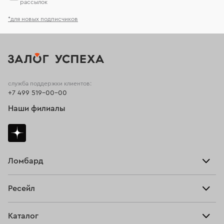
рассылок
*для новых подписчиков
служба поддержки клиентов:
+7 499 519-00-00
Наши филиалы
Ломбард
Взять займ
Ресейл
Прайс-лист
Главная
Каталог
Тарифы